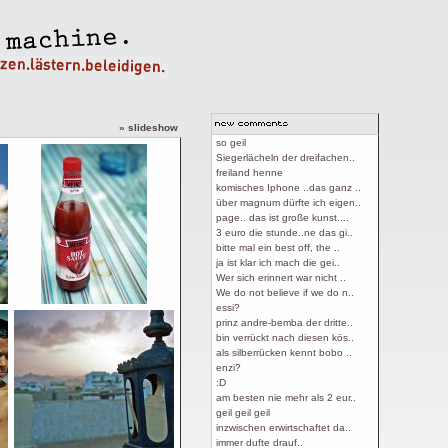
» slideshow
so geil
Siegerlächeln der dreifachen..
freiland henne
komisches Iphone ..das ganz ..
über magnum dürfte ich eigen..
page.. das ist große kunst....
3 euro die stunde..ne das gi..
bitte mal ein best off, the ..
ja ist klar ich mach die gei..
Wer sich erinnert war nicht ..
We do not believe if we do n..
essi?
prinz andre-bemba der dritte..
bin verrückt nach diesen kös..
als silberrücken kennt bobo ..
enzi?
:D
am besten nie mehr als 2 eur..
geil geil geil
inzwischen erwirtschaftet da..
immer dufte drauf..