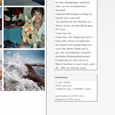
für den diesjährigen saufnob..
mhh..so ein schnäpschen..
Saustall
Expertenmeinungen zufolge ei..
besser als n yps zelt
"Du drehst mir den Rücken zu..
Heute schon auf der Bank gew..
Pit Cock
I love my car!
Ongl kann ein Flugzeug zum A..
haha biff, schon zu highscho..
bei einem rechungsbetrag von..
noch die kleine Stelle auf d..
gut..die atomraketen verschw..
perfektes Britpopalbumcover!
Everybody be cool, this is a..
Wenn Nummer 4 auch noch ausf..
Äh - Biff, ich möchte nicht ..
1 user online
6193 pictures
2399074 hits / 2005987 visits
generated in 0.020 secs
loaded in
0.551
secs