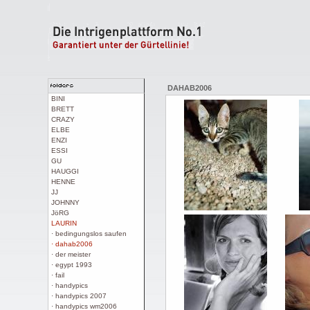
DAHAB2006
BINI
BRETT
CRAZY
ELBE
ENZI
ESSI
GU
HAUGGI
HENNE
JJ
JOHNNY
JöRG
LAURIN
· bedingungslos saufen
· dahab2006
· der meister
· egypt 1993
· fail
· handypics
· handypics 2007
· handypics wm2006