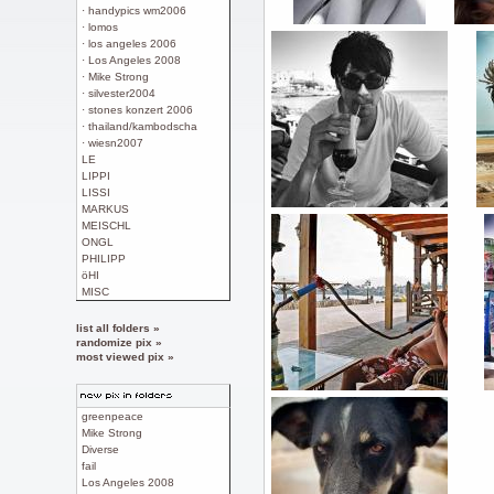
· handypics wm2006
· lomos
· los angeles 2006
· Los Angeles 2008
· Mike Strong
· silvester2004
· stones konzert 2006
· thailand/kambodscha
· wiesn2007
LE
LIPPI
LISSI
MARKUS
MEISCHL
ONGL
PHILIPP
öHI
MISC
list all folders »
randomize pix »
most viewed pix »
greenpeace
Mike Strong
Diverse
fail
Los Angeles 2008